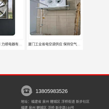
厦门工业省电空调供应 保持空气湿润 出风温和
金门县水冷水冷空调生产厂家
13805983526
地址：福建省 泉州 鲤城区 浮桥街道 新步社区
福建 泉州 鲤城区 浮桥 新步路144号