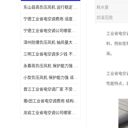
东山县高负压风机 运行稳定 耐高温 防腐蚀
耗水量
控温范围
宁德工业省电空调费用 适度较高 节省占用空间
宁德工业省电空调公司哪家好 适度较高 结构紧凑 美观
工业省电空
漳州防爆负压风机 抽风量大 通风降温效果好
料，例如变
染。
三明工业省电空调多少钱 不受管长限制 保持空气湿润
永春高负压风机 保护能力强 体积大 风道大
工业省电空
小型负压风机 保护能力强 适用面积广
性能特点，
晋江工业省电空调厂家 不受管长限制 节省占用空间
莆t田工业省电空调费用 结构紧凑 美观 能耗低 噪音小
龙岩工业省电空调公司哪家好 适应性强 维护简单