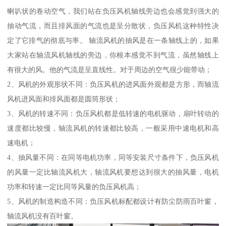
喇叭状的卷动空气，我们站在负压风机轴线旁边也会感觉到强大的
抽动气流，而且排风面的气流也是呈分散状，负压风机这种特性决
定了它排气的彻底与率。 轴流风机的抽风是在一条轴线上的，如果
大家站在轴流风机轴线的旁边，你根本感觉不到气流，虽然轴线上
有很大的风。他的气流是呈直线性。对于周边的空气很少能带动；
2、风机的外观形状不同：负压风机的进风面外观都是方形，而轴流
风机进风面和排风面都是圆筒形状；
3、风机的转速不同：负压风机都是低转速的电机驱动，扇叶转动的
速度都比较慢，轴流风机的转速都比较高，一般采用中速电机和高
速电机；
4、抽风量不同：在同等电机功率，同等安装尺寸条件下，负压风机
的风量一定比轴流风机大，轴流风机要想达到很大的抽风量，电机
功率和转速一定比同等风量的负压风机高；
5、风机的制造构造不同：负压风机标配都设计有防尘防雨百叶窗，
轴流风机没有百叶窗。