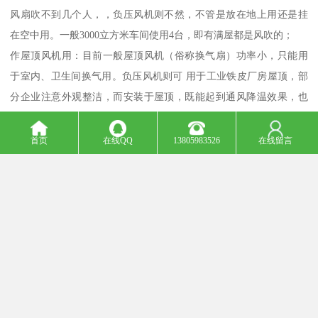
风扇吹不到几个人，，负压风机则不然，不管是放在地上用还是挂
在空中用。一般3000立方米车间使用4台，即有满屋都是风吹的；
作屋顶风机用：目前一般屋顶风机（俗称换气扇）功率小，只能用
于室内、卫生间换气用。负压风机则可 用于工业铁皮厂房屋顶，部
分企业注意外观整洁，而安装于屋顶，既能起到通风降温效果，也
不会影响外观。
首页
在线QQ
13805983526
在线留言