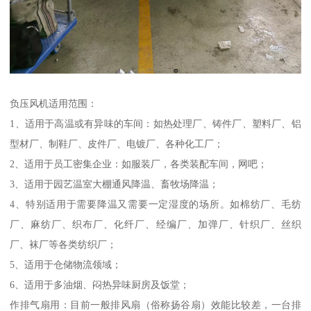
负压风机适用范围：
1、适用于高温或有异味的车间：如热处理厂、铸件厂、塑料厂、铝
型材厂、制鞋厂、皮件厂、电镀厂、各种化工厂；
2、适用于员工密集企业：如服装厂，各类装配车间，网吧；
3、适用于园艺温室大棚通风降温、畜牧场降温；
4、特别适用于需要降温又需要一定湿度的场所。如棉纺厂、毛纺
厂、麻纺厂、织布厂、化纤厂、经编厂、加弹厂、针织厂、丝织
厂、袜厂等各类纺织厂；
5、适用于仓储物流领域；
6、适用于多油烟、闷热异味厨房及饭堂；
作排气扇用：目前一般排风扇（俗称扬谷扇）效能比较差，一台排