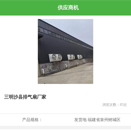
供应商机
三明沙县排气扇厂家
浏览次数：
85
次
产品规格：
发货地:
福建省泉州鲤城区