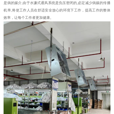
是病的媒介,由于水濂式通风系统是负压密闭的,必定减少病媒的传播
机率,将使工作人员在舒适安全放心的环境下工作，提高工作的整体
效率，让每个工作者更加健康。