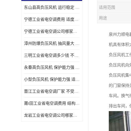
东山县高负压风机 运行稳定 耐高温 防腐蚀
适用范围
用途
宁德工业省电空调费用 适度较高 节省占用空间
宁德工业省电空调公司哪家好 适度较高 结构紧凑 美观
泉州力顺电
漳州防爆负压风机 抽风量大 通风降温效果好
机具有体积
负压风机工
三明工业省电空调多少钱 不受管长限制 保持空气湿润
负压风机向
永春高负压风机 保护能力强 体积大 风道大
负压风机集
小型负压风机 保护能力强 适用面积广
的门窗保持
晋江工业省电空调厂家 不受管长限制 节省占用空间
车间。换气
莆t田工业省电空调费用 结构紧凑 美观 能耗低 噪音小
排出车间，
龙岩工业省电空调公司哪家好 适应性强 维护简单