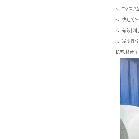
5、*率高,
6、快速将
7、有效控
8、减少性
机率,将使