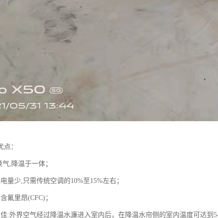
优点：
换气,降温于一体；
电量少,只需传统空调的10%至15%左右；
含氟里昂(CFC)；
果佳:外界空气经过降温水濂进入室内后，在降温水帘侧的室内温度可达到5-