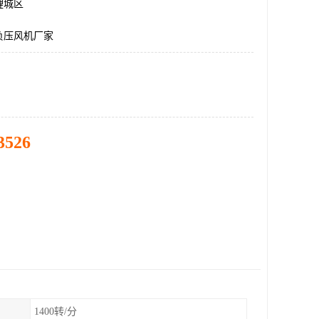
鲤城区
负压风机厂家
3526
1400转/分