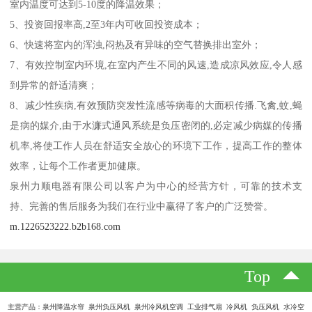
室内温度可达到5-10度的降温效果；
5、投资回报率高,2至3年内可收回投资成本；
6、快速将室内的浑浊,闷热及有异味的空气替换排出室外；
7、有效控制室内环境,在室内产生不同的风速,造成凉风效应,令人感
到异常的舒适清爽；
8、减少性疾病,有效预防突发性流感等病毒的大面积传播.飞禽,蚊,蝇
是病的媒介,由于水濂式通风系统是负压密闭的,必定减少病媒的传播
机率,将使工作人员在舒适安全放心的环境下工作，提高工作的整体
效率，让每个工作者更加健康。
泉州力顺电器有限公司以客户为中心的经营方针，可靠的技术支
持、完善的售后服务为我们在行业中赢得了客户的广泛赞誉。
m.1226523222.b2b168.com
Top
主营产品：泉州降温水帘 泉州负压风机 泉州冷风机空调 工业排气扇 冷风机 负压风机 水冷空