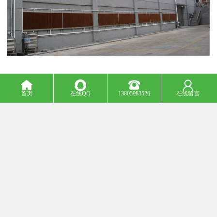
首页
在线QQ
13805983526
在线留言
降温水帘一般由一系列喷嘴、水泵、水管和控制系统等组成。当水
泵启动时，水会从水管中流出，通过喷嘴喷出形成水雾，水雾会吸
收空气中的热量，从而使空气温度降低。