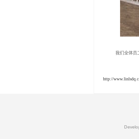
我们全体员
http://www.linlsdq.
Develop