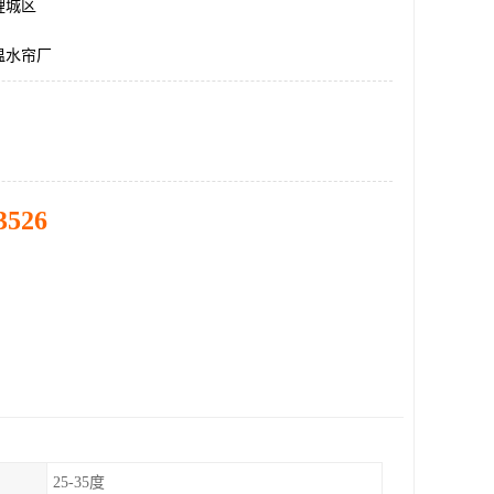
鲤城区
温水帘厂
3526
25-35度