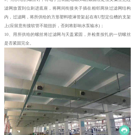
滤网放置到位刺进底座，将网间衔接夹子插在相邻两块过滤网结构
内，过滤网，将所供给的方形塑料喷淋管架起在有U型定位槽的支架
上(应留意衔接软管不能扭折，否则将影响水泵输水)；
10、用所供给的螺丝将过滤网与天盖紧固，并检查按扎的一切螺丝
是否紧固完全。