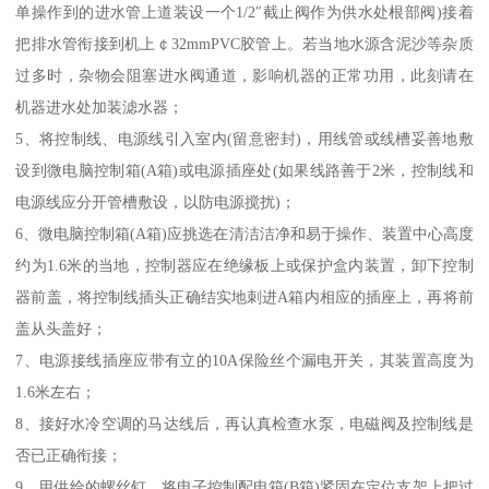
单操作到的进水管上道装设一个1/2″截止阀作为供水处根部阀)接着
把排水管衔接到机上￠32mmPVC胶管上。若当地水源含泥沙等杂质
过多时，杂物会阻塞进水阀通道，影响机器的正常功用，此刻请在
机器进水处加装滤水器；
5、将控制线、电源线引入室内(留意密封)，用线管或线槽妥善地敷
设到微电脑控制箱(A箱)或电源插座处(如果线路善于2米，控制线和
电源线应分开管槽敷设，以防电源搅扰)；
6、微电脑控制箱(A箱)应挑选在清洁洁净和易于操作、装置中心高度
约为1.6米的当地，控制器应在绝缘板上或保护盒内装置，卸下控制
器前盖，将控制线插头正确结实地刺进A箱内相应的插座上，再将前
盖从头盖好；
7、电源接线插座应带有立的10A保险丝个漏电开关，其装置高度为
1.6米左右；
8、接好水冷空调的马达线后，再认真检查水泵，电磁阀及控制线是
否已正确衔接；
9、用供给的螺丝钉，将电子控制配电箱(B箱)紧固在定位支架上把过