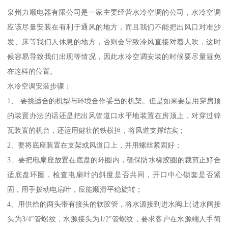
泉州力顺电器有限公司是一家主要经营水冷空调的公司，水冷空调
应该尽量安装在有利于通风的地方，而且我们不能把出风口对准沙
发、床等我们人休息的地方，否则会导致冷风直接对着人吹，这时
候容易导致我们出现等情况，因此水冷空调安装的时候要尽量避免
在这样的位置。
水冷空调安装步骤：
1、 要挑适合的机型与环境合作妥当的机架。但是如果要是用穿房顶
的装置办法的话还是把出风管道口水平地装置在房顶上，对穿过锌
瓦装置的机台，还运用健壮的铁横担，将风道支撑结实；
2、要将底座装置在支架或风道口上，并用螺丝紧固好；
3、要把电扇座放置在底盘的环圈内，确保防水橡胶圈的裁剪正好合
适底盘环圈，检查电扇叶的斜度是否共同，开口中心锁套是否紧
固，用手拨动电扇叶，应能顺滑平稳旋转；
4、用供给的两头带有接头的软胶管，将水源接到进水阀上(进水阀接
头为3/4″管螺纹，水源接头为1/2″管螺纹，要求客户在水源端人手简