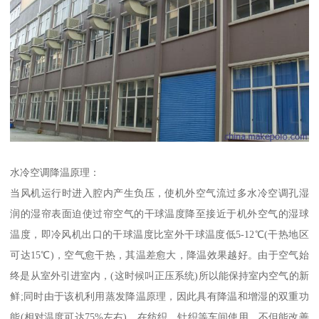
水冷空调降温原理：
当风机运行时进入腔内产生负压，使机外空气流过多水冷空调孔湿
润的湿帘表面迫使过帘空气的干球温度降至接近于机外空气的湿球
温度，即冷风机出口的干球温度比室外干球温度低5-12℃(干热地区
可达15℃)，空气愈干热，其温差愈大，降温效果越好。由于空气始
终是从室外引进室内，(这时候叫正压系统)所以能保持室内空气的新
鲜;同时由于该机利用蒸发降温原理，因此具有降温和增湿的双重功
能(相对温度可达75%左右)，在纺织、针织等车间使用，不但能改善