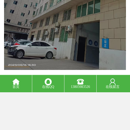
负压风机从外框材质如何区分：
首页
在线QQ
13805983526
在线留言
1、镀锌板材质:抗腐蚀能力，坚固耐用、超长使用寿命。是以镀锌铁
板为材料，市面上常见的负压风机；
2、塑钢材质：强度高，韧性好，重量轻，噪音小；具有高耐候性和
耐腐蚀性；由于塑料型材的生产配方加有紫外线吸收剂及耐低温冲
击的改性剂,从而提高了耐候性能,能长期使用于温度剧变的环境中,不