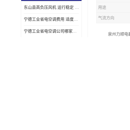
东山县高负压风机 运行稳定 耐高温 防腐蚀
用途
气流方向
宁德工业省电空调费用 适度较高 节省占用空间
宁德工业省电空调公司哪家好 适度较高 结构紧凑 美观
泉州力顺电
漳州防爆负压风机 抽风量大 通风降温效果好
境。
移动冷风机
三明工业省电空调多少钱 不受管长限制 保持空气湿润
1、办公室
永春高负压风机 保护能力强 体积大 风道大
2、精度要
小型负压风机 保护能力强 适用面积广
3、一机多
晋江工业省电空调厂家 不受管长限制 节省占用空间
4、经常搬
莆t田工业省电空调费用 结构紧凑 美观 能耗低 噪音小
龙岩工业省电空调公司哪家好 适应性强 维护简单