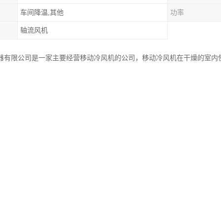
车间降温,其他
功率
轴流风机
器有限公司是一家主要经营移动冷风机的公司，移动冷风机在干燥的室内
以其方便、低成本的特点，主要适用于：
、户外临时指挥中心，敞开式车间等公共场所；
求较高的机房、设备仪表室等场所；
用的民房、厨房等；
迁、租赁楼房群体。