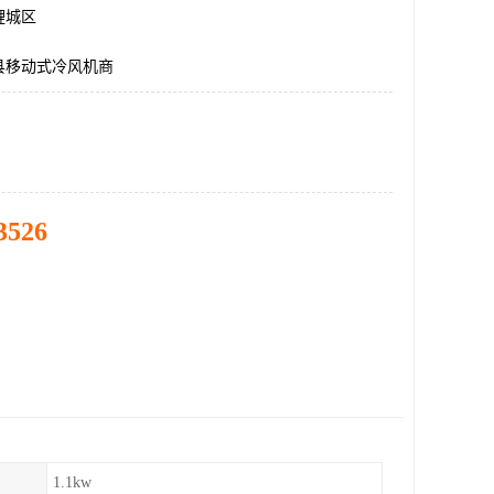
鲤城区
县移动式冷风机商
3526
1.1kw