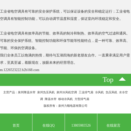
工业省电空调具有可靠的安全保护系统，可以保证设备的安全和稳定运行；工业省电
空调具有智能控制功能，可以自动调节温度和湿度，保证室内环境稳定和安全。
工业省电空调具有效率高的节能、效率高的制冷和制热、效率高的空气过滤和通风、
可靠的安全保护系统、智能控制功能和环保节能等性能特点，是一种可靠、效率高、
节能、环保的空调设备。
我们全体员工以饱满的热情，期待与五湖四海的新老朋友合作。一直秉承满足用户需
求，至真至诚，着眼现在，放眼未来的经营理念。
m.1226523222.b2b168.com
Top
主营产品：泉州降温水帘 泉州负压风机 泉州冷风机空调 工业排气扇 冷风机 负压风机 水冷空
调 降温水帘 移动冷风机 方型排气扇
版权所有：泉州力顺电器有限公司
首页
在线QQ
13805983526
在线留言