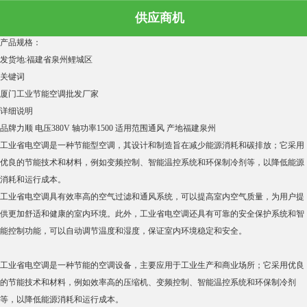
厦门工业节能空调批发厂家 结构紧凑 美观
供应商机
浏览次数：
43
次
产品规格：
发货地:
福建省泉州鲤城区
关键词
厦门工业节能空调批发厂家
详细说明
品牌
力顺
电压
380V
轴功率
1500
适用范围
通风
产地
福建泉州
工业省电空调是一种节能型空调，其设计和制造旨在减少能源消耗和碳排放；它采用
优良的节能技术和材料，例如变频控制、智能温控系统和环保制冷剂等，以降低能源
消耗和运行成本。
工业省电空调具有效率高的空气过滤和通风系统，可以提高室内空气质量，为用户提
供更加舒适和健康的室内环境。此外，工业省电空调还具有可靠的安全保护系统和智
能控制功能，可以自动调节温度和湿度，保证室内环境稳定和安全。
工业省电空调是一种节能的空调设备，主要应用于工业生产和商业场所；它采用优良
的节能技术和材料，例如效率高的压缩机、变频控制、智能温控系统和环保制冷剂
等，以降低能源消耗和运行成本。