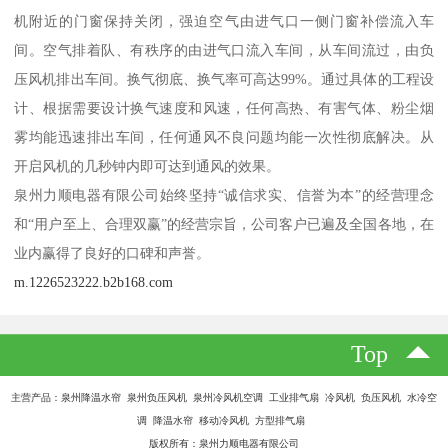
机附近的门窗保持关闭，强迫空气由进气口一侧门窗补偿流入车
间。空气排着队、有秩序的由进气口流入车间，从车间流过，由负
压风机排出车间。换气彻底、换气率可高达99%。通过具体的工程设
计、根据需要设计换气速度和风速，任何高热、有害气体、粉尘烟
雾均能迅速排出车间，任何通风不良问题均能一次性彻底解决。从
开启风机的几秒钟内即可达到通风的效果。
泉州力顺电器有限公司始终坚持“诚信求实、信誉为本”的经营理念
和“用户至上、合理双赢”的经营宗旨，公司客户已遍及全国各地，在
业内赢得了良好的口碑和声誉。
m.1226523222.b2b168.com
Top
主营产品：泉州降温水帘 泉州负压风机 泉州冷风机空调 工业排气扇 冷风机 负压风机 水冷空
调 降温水帘 移动冷风机 方型排气扇
版权所有：泉州力顺电器有限公司