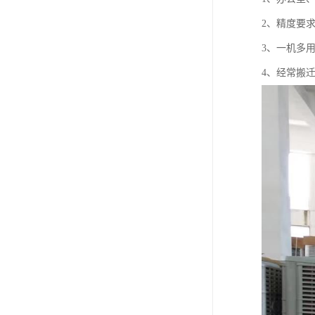
2、精度要
3、一机多
4、经常搬