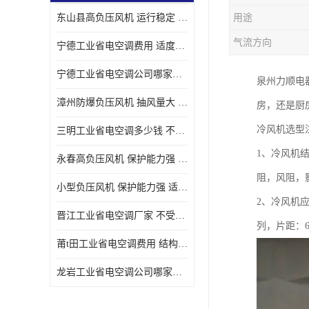
东山县高负压风机 运行稳定 耐高温 防腐蚀
用途
气流方向
宁德工业省电空调费用 适度较高 节省占用空间
宁德工业省电空调公司哪家好 适度较高 结构紧凑 美观
泉州力顺电
漳州防爆负压风机 抽风量大 通风降温效果好
房，还是厨
冷风机选型
三明工业省电空调多少钱 不受管长限制 保持空气湿润
1、冷风机
永春高负压风机 保护能力强 体积大 风道大
阻，风阻，
小型负压风机 保护能力强 适用面积广
2、冷风机
晋江工业省电空调厂家 不受管长限制 节省占用空间
列，片距：6
莆t田工业省电空调费用 结构紧凑 美观 能耗低 噪音小
龙岩工业省电空调公司哪家好 适应性强 维护简单