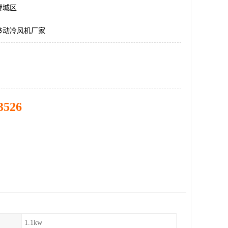
鲤城区
移动冷风机厂家
3526
1.1kw