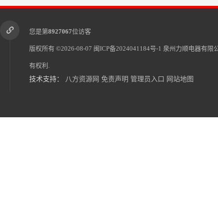
您是第
8927067
位访客
版权所有 ©2026-08-07
闽ICP备2024041184号-1
泉州力顺电器有限
有权利.
技术支持：
八方资源网
免责声明
管理员入口
网站地图
南平市顺昌县负压风机供应商
连城县