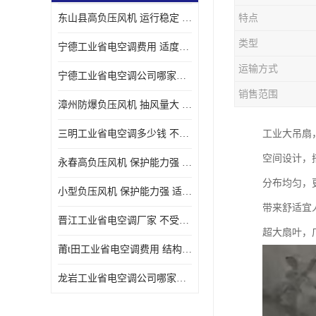
东山县高负压风机 运行稳定 耐高温 防腐蚀
特点
类型
宁德工业省电空调费用 适度较高 节省占用空间
运输方式
宁德工业省电空调公司哪家好 适度较高 结构紧凑 美观
销售范围
漳州防爆负压风机 抽风量大 通风降温效果好
三明工业省电空调多少钱 不受管长限制 保持空气湿润
工业大吊扇
空间设计，
永春高负压风机 保护能力强 体积大 风道大
分布均匀，
小型负压风机 保护能力强 适用面积广
带来舒适宜
晋江工业省电空调厂家 不受管长限制 节省占用空间
超大扇叶，
莆t田工业省电空调费用 结构紧凑 美观 能耗低 噪音小
龙岩工业省电空调公司哪家好 适应性强 维护简单