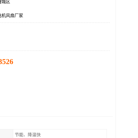
鲤城区
电机风扇厂家
3526
节能、降温快