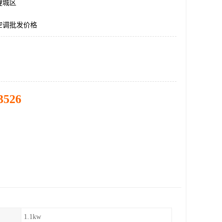
鲤城区
空调批发价格
3526
1.1kw