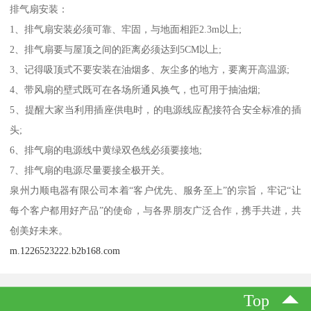
排气扇安装：
1、排气扇安装必须可靠、牢固，与地面相距2.3m以上;
2、排气扇要与屋顶之间的距离必须达到5CM以上;
3、记得吸顶式不要安装在油烟多、灰尘多的地方，要离开高温源;
4、带风扇的壁式既可在各场所通风换气，也可用于抽油烟;
5、提醒大家当利用插座供电时，的电源线应配接符合安全标准的插
头;
6、排气扇的电源线中黄绿双色线必须要接地;
7、排气扇的电源尽量要接全极开关。
泉州力顺电器有限公司本着“客户优先、服务至上”的宗旨，牢记“让
每个客户都用好产品”的使命，与各界朋友广泛合作，携手共进，共
创美好未来。
m.1226523222.b2b168.com
Top