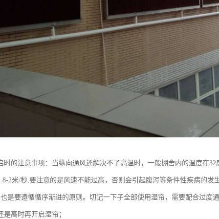
启时的注意事项：当纵向通风还解决不了高温时，一般棚舍内的温度在32
.8-2米/秒,要注意的是风速不能过高，否则会引起腹泻等条件性疾病的发
启也是要遵循循序渐进的原则。切记一下子全部使用湿帘，需要配合过度通
还是高时再开启湿帘；