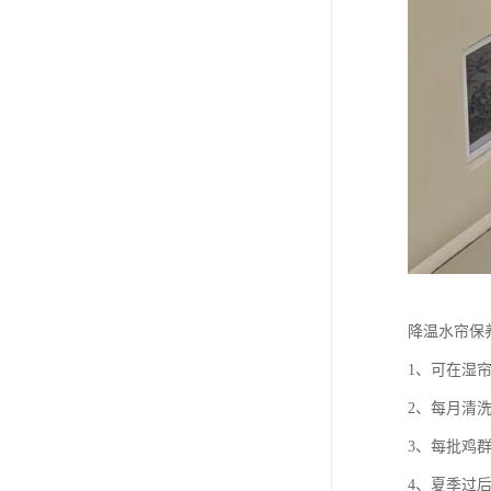
降温水帘保
1、可在湿
2、每月清
3、每批鸡
4、夏季过