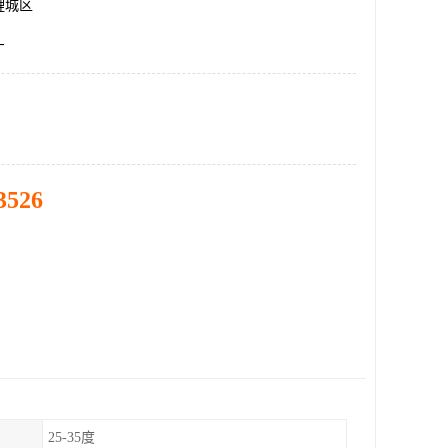
鲤城区
厂
3526
25-35度