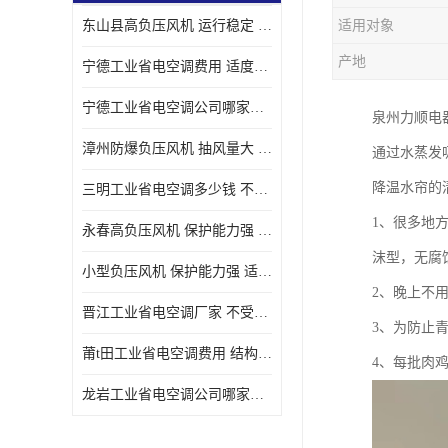
东山县高负压风机 运行稳定 耐高温 防腐蚀
适用对象
产地
宁德工业省电空调费用 适度较高 节省占用空间
宁德工业省电空调公司哪家好 适度较高 结构紧凑 美观
泉州力顺电
漳州防爆负压风机 抽风量大 通风降温效果好
通过水蒸发
降温水帘的
三明工业省电空调多少钱 不受管长限制 保持空气湿润
1、很多地
永春高负压风机 保护能力强 体积大 风道大
沫型，无腐
小型负压风机 保护能力强 适用面积广
2、晚上不
晋江工业省电空调厂家 不受管长限制 节省占用空间
3、为防止
莆t田工业省电空调费用 结构紧凑 美观 能耗低 噪音小
4、每批肉
龙岩工业省电空调公司哪家好 适应性强 维护简单