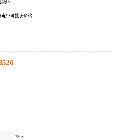
鲤城区
省电空调批发价格
3526
380V