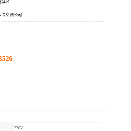
鲤城区
水冷空调公司
3526
220V