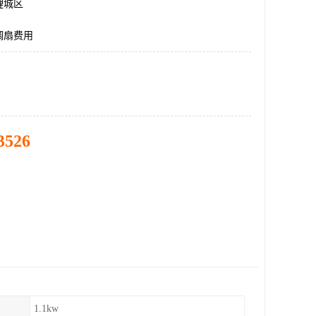
鲤城区
调扇费用
3526
1.1kw