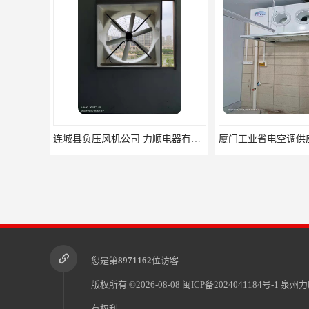
厦门工业省电空调供应 保持空气湿润 出风温和
金门县水冷水冷空
您是第
8971162
位访客
版权所有 ©2026-08-08
闽ICP备2024041184号-1
泉州力
有权利.