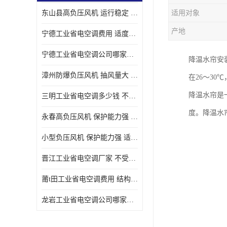
东山县高负压风机 运行稳定 耐高温 防腐蚀
适用对象
产地
宁德工业省电空调费用 适度较高 节省占用空间
宁德工业省电空调公司哪家好 适度较高 结构紧凑 美观
降温水帘安
漳州防爆负压风机 抽风量大 通风降温效果好
在26～3
降温水帘是
三明工业省电空调多少钱 不受管长限制 保持空气湿润
度。降温水
永春高负压风机 保护能力强 体积大 风道大
小型负压风机 保护能力强 适用面积广
晋江工业省电空调厂家 不受管长限制 节省占用空间
莆t田工业省电空调费用 结构紧凑 美观 能耗低 噪音小
龙岩工业省电空调公司哪家好 适应性强 维护简单