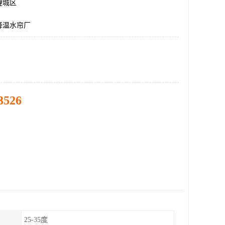
鲤城区
降温水帘厂
3526
25-35度