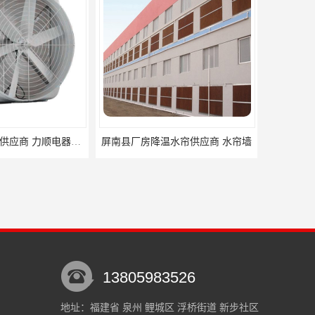
水帘供应商 水帘墙
南安温室降温排气扇批发厂家 力顺电器有限公司
13805983526
地址：福建省 泉州 鲤城区 浮桥街道 新步社区