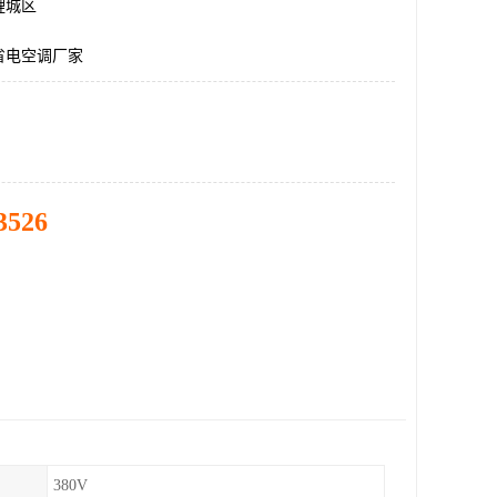
鲤城区
省电空调厂家
3526
380V