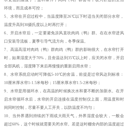
环境，而且成本可控；
5、水帘在开启过程中，当温度降至26℃以下时适当关闭部分水帘，
温度升高到30摄氏度以上时再打开；
6、开启水帘后，一定要避免凉风直吹肉鸡（鸭）群。在在水帘进风
口安装导流板，夏季引导气流方向，冬季保温。
7、高温高湿对肉鸡（鸭）群肉鸡（鸭）群的影响很大，在水帘打开
时，如果湿度大于70%，且舍温达到35℃以上时，应关闭水帘，开启
全部风机，湿度降下来后再慢慢的重新启用水帘；
8、水帘系统启动时可降低5-10℃的舍温，前提是过帘风达到标准：
10厘米厚水帘1-1.5米每秒；15厘米厚水帘1.5-2米每秒；
9、水帘是用循环水，在高温的时候换次水和要不断的加新水。在开
启水帘循环水后，水帘的开启连接在温度控制仪上面，用温度和时
间同时控制，尽量不要人工开关，以防温度不均匀；
10、当外界遇到持续的下雨或大雨天气，外界湿度会较大，一般会
超过60%，这个时候就需要关闭水帘。若是这时棚舍内部的温度超过