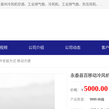
泉州力顺电器有限公司主营：泉州降温水帘、泉州负压风机、泉州冷风机空调、工业排气扇、冷风机、工业排气扇、负压风机、负压风机、水冷空调、降温水帘等产品。为用户解决了通风、降温、除味、除尘等难题，其环保、节能的理念与用户的实践检验结果相吻合，赢得了广大客户的信誉和青睐。
视频
公司介绍
公司动态
客
外安装方式 移动方便
永泰县百移动冷风机
5000.00
价格：￥
产品数量：
9999.00台