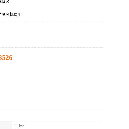
鲤城区
动冷风机费用
3526
1.1kw