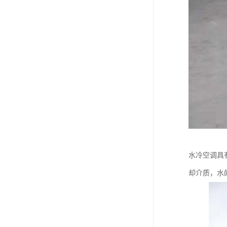
水冷空调具
却介质，水