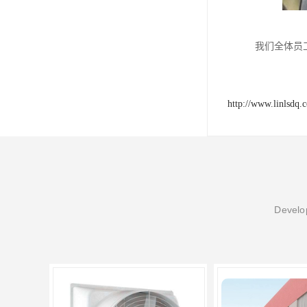
我们全体员
http://www.linlsdq.
Develop