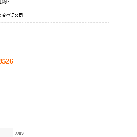
鲤城区
水冷空调公司
3526
220V