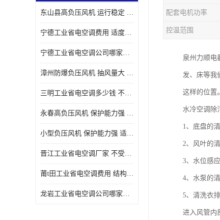
东山县高负压风机 运行稳定 耐高温 防腐蚀
配套电机功率
控温范围
宁德工业省电空调费用 适度较高 节省占用空间
宁德工业省电空调公司哪家好 适度较高 结构紧凑 美观
泉州力顺电
漳州防爆负压风机 抽风量大 通风降温效果好
发、床等我
这样的位置
三明工业省电空调多少钱 不受管长限制 保持空气湿润
水冷空调除
永春高负压风机 保护能力强 体积大 风道大
1、底盘的
小型负压风机 保护能力强 适用面积广
2、风叶的
晋江工业省电空调厂家 不受管长限制 节省占用空间
3、水位感
莆t田工业省电空调费用 结构紧凑 美观 能耗低 噪音小
4、水泵的
龙岩工业省电空调公司哪家好 适应性强 维护简单
5、清洗衣
进入风管内