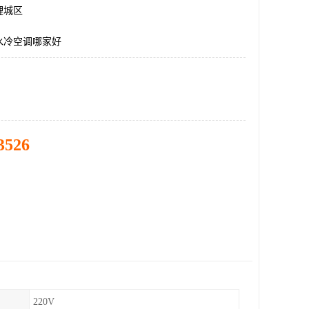
鲤城区
水冷空调哪家好
3526
220V