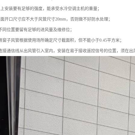
棚上安装要有足够的强度，能承受水冷空调主机的重量；
屋面开口尺寸应不大于风管尺寸20mm，否则做不好防水处理；
装不同位置要留有足够的进风量及维修位；
或进窗子风管根据使用场所确定尺寸截面积，但不能小于0.45平方米；
盒连接通信线从出风管引入室内，安装在易于接收遥控信号的位置，须在出