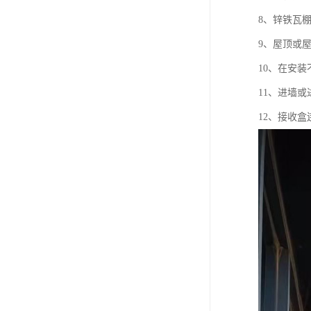
8、锌铁瓦
9、屋顶或
10、在安
11、进墙
12、接收