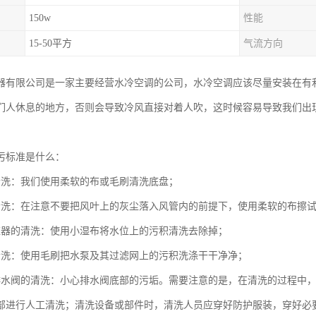
150w
性能
15-50平方
气流方向
器有限公司是一家主要经营水冷空调的公司，水冷空调应该尽量安装在有
们人休息的地方，否则会导致冷风直接对着人吹，这时候容易导致我们出
。
污标准是什么：
清洗：我们使用柔软的布或毛刷清洗底盘；
清洗：在注意不要把风叶上的灰尘落入风管内的前提下，使用柔软的布擦
应器的清洗：使用小湿布将水位上的污积清洗去除掉；
清洗：使用毛刷把水泵及其过滤网上的污积洗涤干干净净；
排水阀的清洗：小心排水阀底部的污垢。需要注意的是，在清洗的过程中
部进行人工清洗；清洗设备或部件时，清洗人员应穿好防护服装，穿好必