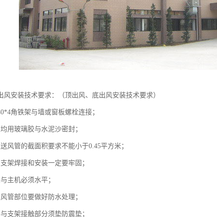
出风安装技术要求：（顶出风、底出风安装技术要求）
*40*4角铁架与墙或窗板螺栓连接；
隙均用玻璃胶与水泥沙密封；
送风管的截面积要求不能小于0.45平方米；
角支架焊接和安装一定要牢固；
架与主机必须水平；
墙风管部位要做好防水处理；
部与支架接触部分须垫防震垫；