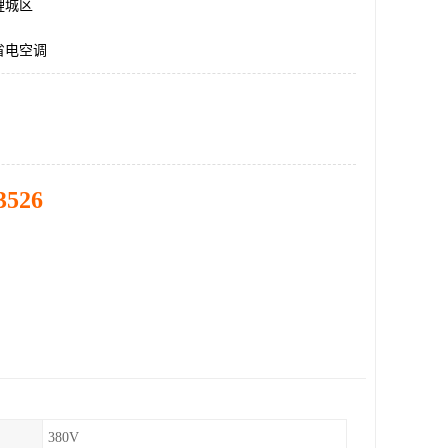
鲤城区
省电空调
3526
380V