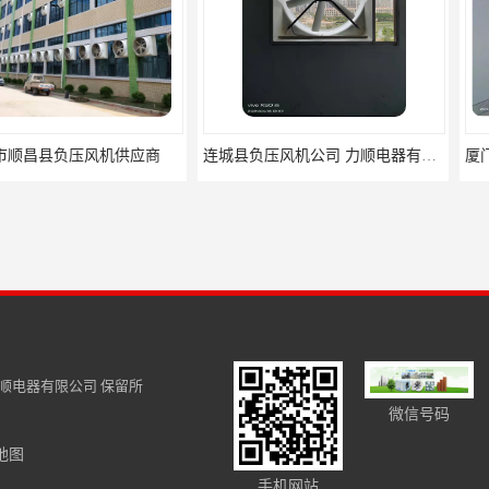
风机供应商
连城县负压风机公司 力顺电器有限公司
顺电器有限公司
保留所
微信号码
地图
供应商 水帘墙
南安温室降温排气扇批发厂家 力顺电器有限公司
莆t田负压风
手机网站