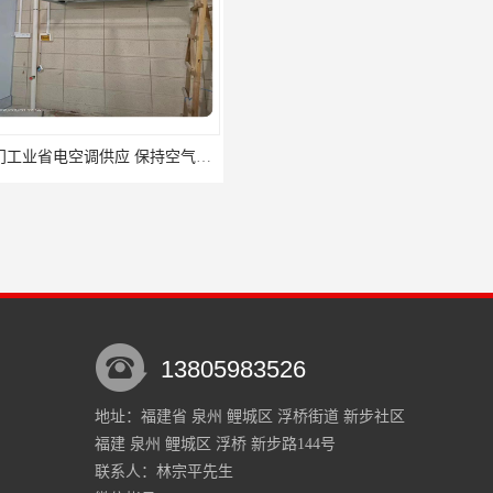
厦门工业省电空调供应 保持空气湿润 出风温和
金门县水冷水冷空调生产厂家
13805983526
地址：福建省 泉州 鲤城区 浮桥街道 新步社区
福建 泉州 鲤城区 浮桥 新步路144号
机 降温效果明显
平潭县负压风机生产厂家
联系人：林宗平
先生