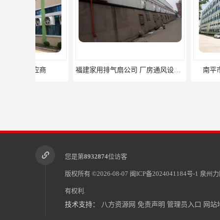
福建家用排气扇公司 厂房通风设备 力顺电器有限公司
南平市顺昌县负压
您是第
8932874
位访客
版权所有 ©2026-08-07
闽ICP备2024041184号-1
泉州力
有权利.
技术支持：
八方资源网
免责声明
管理员入口
网站
三明家用排气扇供应商 力顺电器有限公司
屏南县厂房降温水帘