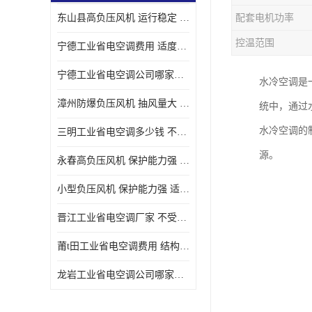
东山县高负压风机 运行稳定 耐高温 防腐蚀
配套电机功率
控温范围
宁德工业省电空调费用 适度较高 节省占用空间
宁德工业省电空调公司哪家好 适度较高 结构紧凑 美观
水冷空调是
漳州防爆负压风机 抽风量大 通风降温效果好
统中，通过
水冷空调的
三明工业省电空调多少钱 不受管长限制 保持空气湿润
源。
永春高负压风机 保护能力强 体积大 风道大
小型负压风机 保护能力强 适用面积广
晋江工业省电空调厂家 不受管长限制 节省占用空间
莆t田工业省电空调费用 结构紧凑 美观 能耗低 噪音小
龙岩工业省电空调公司哪家好 适应性强 维护简单