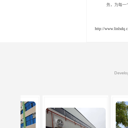
务，为每一
http://www.linlsdq.
Develop