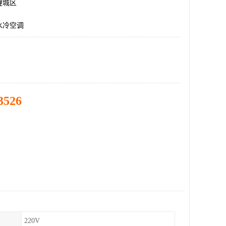
鲤城区
水冷空调
3526
220V