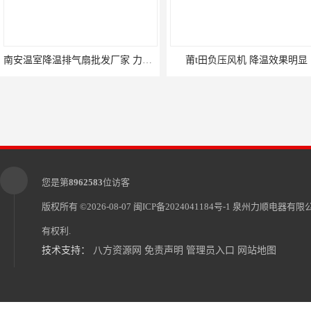
南安温室降温排气扇批发厂家 力顺电器有限公司
莆t田负压风机 降温效果明显
您是第
8962583
位访客
版权所有 ©2026-08-07
闽ICP备2024041184号-1
泉州力顺电器有限
有权利.
技术支持：
八方资源网
免责声明
管理员入口
网站地图
南平市顺昌县负压风机供应商
连城县