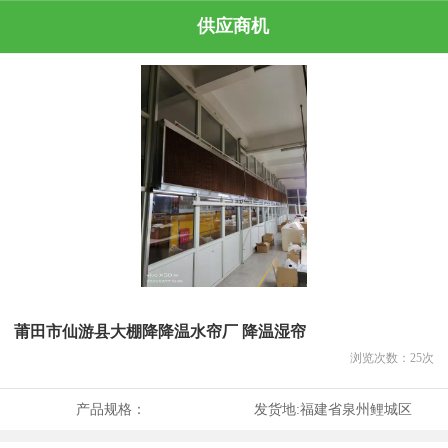
供应商机
莆田市仙游县大棚降降温水帘厂 降温湿帘
浏览次数：
25
次
产品规格：
发货地:
福建省泉州鲤城区