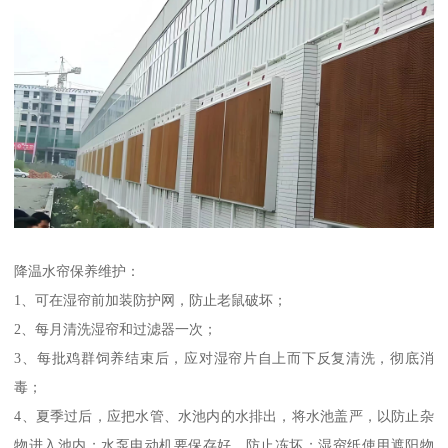
降温水帘保养维护：
1、可在湿帘前加装防护网，防止老鼠破坏；
2、每月清洗湿帘和过滤器一次；
3、每批鸡群饲养结束后，应对湿帘片自上而下反复清洗，彻底消
毒；
4、夏季过后，应把水管、水池内的水排出，将水池盖严，以防止杂
物进入池内；水泵电动机要保存好，防止冻坏；湿帘纸使用遮阳物