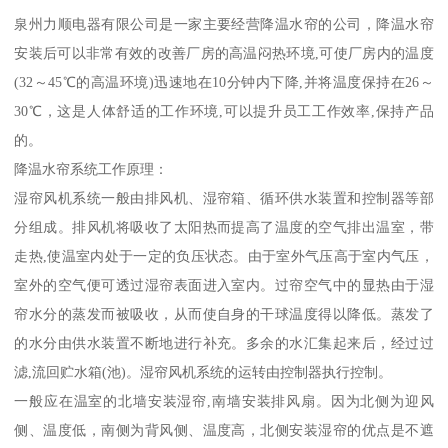
泉州力顺电器有限公司是一家主要经营降温水帘的公司，降温水帘
安装后可以非常有效的改善厂房的高温闷热环境,可使厂房内的温度
(32～45℃的高温环境)迅速地在10分钟内下降,并将温度保持在26～
30℃，这是人体舒适的工作环境,可以提升员工工作效率,保持产品
的。
降温水帘系统工作原理：
湿帘风机系统一般由排风机、湿帘箱、循环供水装置和控制器等部
分组成。排风机将吸收了太阳热而提高了温度的空气排出温室，带
走热,使温室内处于一定的负压状态。由于室外气压高于室内气压，
室外的空气便可透过湿帘表面进入室内。过帘空气中的显热由于湿
帘水分的蒸发而被吸收，从而使自身的干球温度得以降低。蒸发了
的水分由供水装置不断地进行补充。多余的水汇集起来后，经过过
滤,流回贮水箱(池)。湿帘风机系统的运转由控制器执行控制。
一般应在温室的北墙安装湿帘,南墙安装排风扇。因为北侧为迎风
侧、温度低，南侧为背风侧、温度高，北侧安装湿帘的优点是不遮