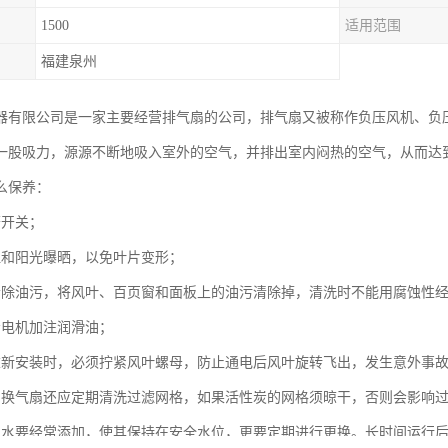
1500
适用范围
福建泉州
器有限公司是一家主要经营排气扇的公司，排气扇又被称作负压风机、负
一股吸力，源源不断地吸入室外的空气，并排出室内闷热的空气，从而达
么保养：
繁开关；
温和阳光曝晒，以免叶片变形；
清除油污，将风叶、百页窗和面板上的油污清除掉，清洗时不能用腐蚀性
给电机加注润滑油；
重新安装时，必须拧紧风叶螺母，防止通电后风叶旋转飞出，发生意外事
的换气扇还应定期清洗过滤网格，如果活性炭的网格须晾干，否则会影响
的水要经常添加，使其保持在安全水位，更要定期进行更换。长时间运行