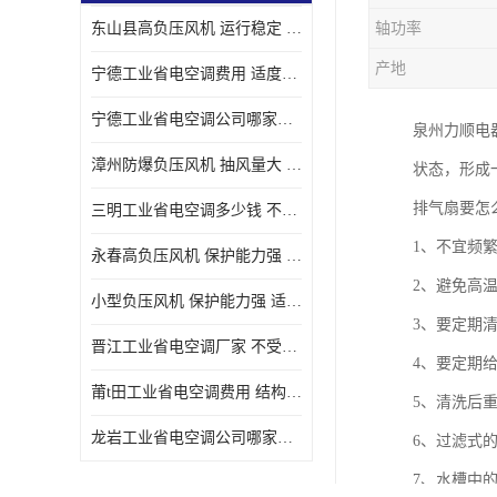
东山县高负压风机 运行稳定 耐高温 防腐蚀
轴功率
产地
宁德工业省电空调费用 适度较高 节省占用空间
宁德工业省电空调公司哪家好 适度较高 结构紧凑 美观
泉州力顺电
漳州防爆负压风机 抽风量大 通风降温效果好
状态，形成
排气扇要怎
三明工业省电空调多少钱 不受管长限制 保持空气湿润
1、不宜频
永春高负压风机 保护能力强 体积大 风道大
2、避免高
小型负压风机 保护能力强 适用面积广
3、要定期
晋江工业省电空调厂家 不受管长限制 节省占用空间
4、要定期
莆t田工业省电空调费用 结构紧凑 美观 能耗低 噪音小
5、清洗后
龙岩工业省电空调公司哪家好 适应性强 维护简单
6、过滤式
7、水槽中