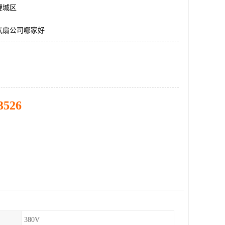
鲤城区
气扇公司哪家好
3526
380V