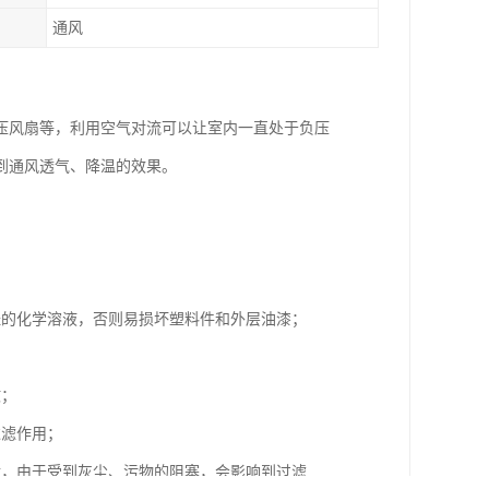
通风
压风扇等，利用空气对流可以让室内一直处于负压
到通风透气、降温的效果。
经的化学溶液，否则易损坏塑料件和外层油漆；
故；
过滤作用；
后，由于受到灰尘、污物的阻塞，会影响到过滤