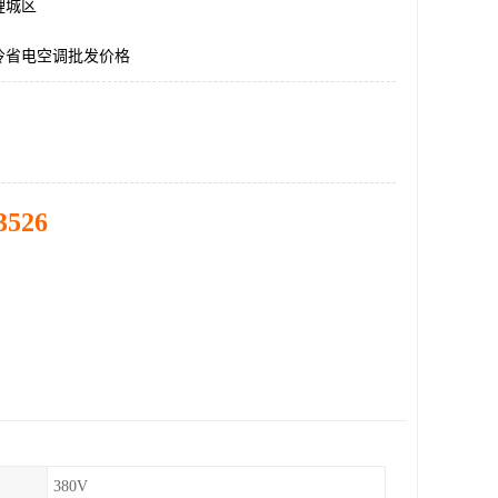
鲤城区
冷省电空调批发价格
3526
380V