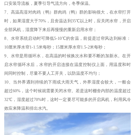
口安装导流板，夏季引导气流方向，冬季保温。
7、高温高湿对肉鸡（鸭）群肉鸡（鸭）群的影响很大，在水帘打开
时，如果湿度大于70%，且舍温达到35℃以上时，应关闭水帘，开启
全部风机，湿度降下来后再慢慢的重新启用水帘；
8、水帘系统启动时可降低5-10℃的舍温，前提是过帘风达到标准：
10厘米厚水帘1-1.5米每秒；15厘米厚水帘1.5-2米每秒；
9、水帘是用循环水，在高温的时候换次水和要不断的加新水。在开
启水帘循环水后，水帘的开启连接在温度控制仪上面，用温度和时
间同时控制，尽量不要人工开关，以防温度不均匀；
10、当外界遇到持续的下雨或大雨天气，外界湿度会较大，一般会
超过60%，这个时候就需要关闭水帘。若是这时棚舍内部的温度超过
32℃，湿度超过70%时，这时一定要尽可能多的开启风机，利用风冷
效应来降温和排出水汽。