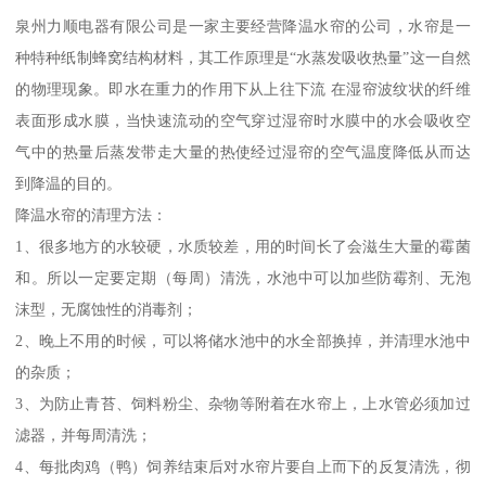
泉州力顺电器有限公司是一家主要经营降温水帘的公司，水帘是一
种特种纸制蜂窝结构材料，其工作原理是“水蒸发吸收热量”这一自然
的物理现象。即水在重力的作用下从上往下流 在湿帘波纹状的纤维
表面形成水膜，当快速流动的空气穿过湿帘时水膜中的水会吸收空
气中的热量后蒸发带走大量的热使经过湿帘的空气温度降低从而达
到降温的目的。
降温水帘的清理方法：
1、很多地方的水较硬，水质较差，用的时间长了会滋生大量的霉菌
和。所以一定要定期（每周）清洗，水池中可以加些防霉剂、无泡
沫型，无腐蚀性的消毒剂；
2、晚上不用的时候，可以将储水池中的水全部换掉，并清理水池中
的杂质；
3、为防止青苔、饲料粉尘、杂物等附着在水帘上，上水管必须加过
滤器，并每周清洗；
4、每批肉鸡（鸭）饲养结束后对水帘片要自上而下的反复清洗，彻