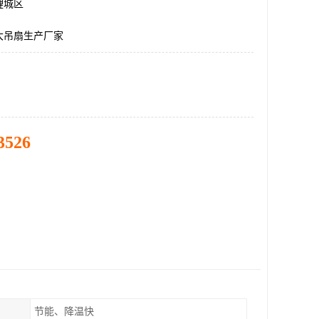
鲤城区
大吊扇生产厂家
3526
节能、降温快