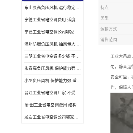
东山县高负压风机 运行稳定 耐高温 防腐蚀
特点
类型
宁德工业省电空调费用 适度较高 节省占用空间
运输方式
宁德工业省电空调公司哪家好 适度较高 结构紧凑 美观
销售范围
漳州防爆负压风机 抽风量大 通风降温效果好
三明工业省电空调多少钱 不受管长限制 保持空气湿润
工业大吊扇
匀，静音运
永春高负压风机 保护能力强 体积大 风道大
安全可靠，
小型负压风机 保护能力强 适用面积广
作，保障人
晋江工业省电空调厂家 不受管长限制 节省占用空间
莆t田工业省电空调费用 结构紧凑 美观 能耗低 噪音小
龙岩工业省电空调公司哪家好 适应性强 维护简单