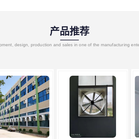
产品推荐
ment, design, production and sales in one of the manufacturing ent