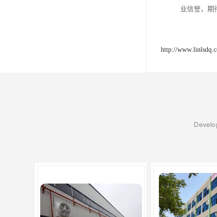
业信誉，期
http://www.linlsdq.
Develop