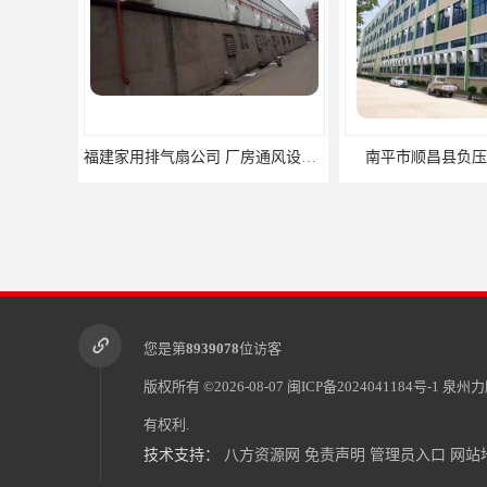
南平市顺昌县负压风机供应商
您是第
8939078
位访客
版权所有 ©2026-08-07
闽ICP备2024041184号-1
泉州力
有权利.
技术支持：
八方资源网
免责声明
管理员入口
网站
屏南县厂房降温水帘供应商 水帘墙