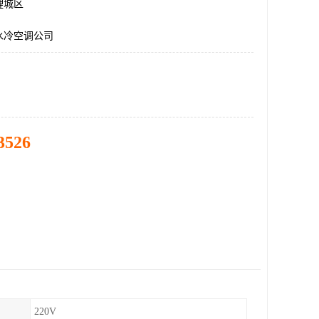
鲤城区
水冷空调公司
3526
220V