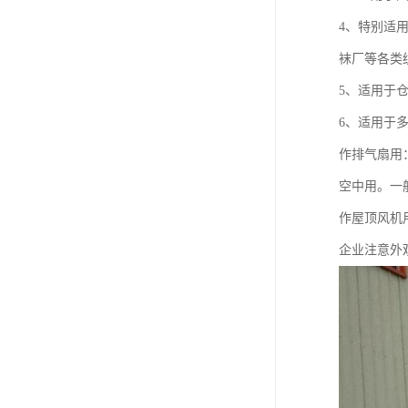
4、特别适
袜厂等各类
5、适用于
6、适用于
作排气扇用
空中用。一
作屋顶风机
企业注意外