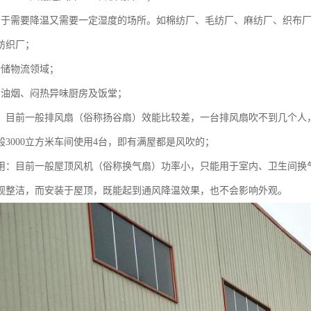
用于需要降温又需要一定湿度的场所。如棉纺厂、毛纺厂、麻纺厂、织布
纺织厂；
仓储物流领域；
多油烟、闷热异味厨房及饭堂；
：目前一般排风扇（俗称扬谷扇）效能比较差，一台排风扇吹不到几个人
般3000立方米车间使用4台，即有满屋都是风吹的；
用：目前一般屋顶风机（俗称换气扇）功率小，只能用于室内、卫生间换
观整洁，而安装于屋顶，既能起到通风降温效果，也不会影响外观。