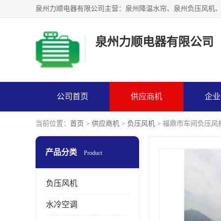
泉州力顺电器有限公司
公司首页
供应商机
企业
当前位置：
首页
>
供应商机
>
负压风机
> 福鼎市车间负压风
产品分类
Product
负压风机
水冷空调