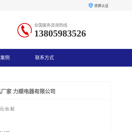
资质认证
全国服务咨询热线:
13805983526
户案例
联系方式
厂家 力顺电器有限公司
元/台 起