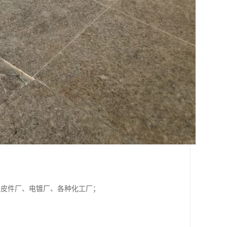
、皮件厂、电镀厂、各种化工厂；