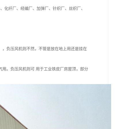
厂、化纤厂、经编厂、加弹厂、针织厂、丝织厂、
，，负压风机则不然，不管是放在地上用还是挂在
气用。负压风机则可 用于工业铁皮厂房屋顶，部分