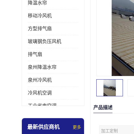
降温水帘
移动冷风机
方型排气扇
玻璃钢负压风机
排气扇
泉州降温水帘
泉州冷风机
冷风机空调
工业省电空调
产品描述
工业大吊扇
最新供应商机
更多
加工定制