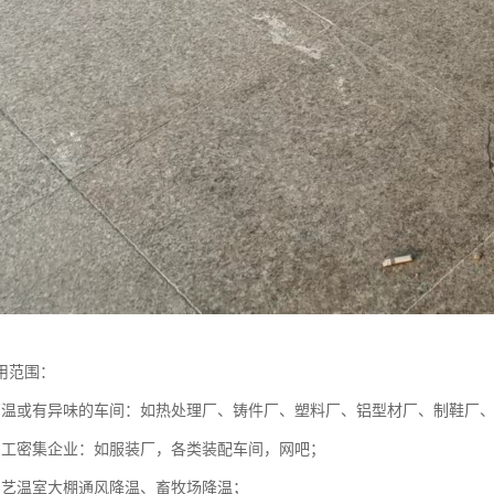
用范围：
高温或有异味的车间：如热处理厂、铸件厂、塑料厂、铝型材厂、制鞋厂
员工密集企业：如服装厂，各类装配车间，网吧；
园艺温室大棚通风降温、畜牧场降温；