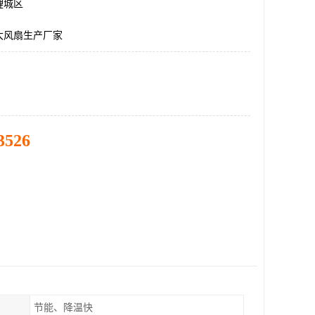
鲤城区
大风扇生产厂家
3526
节能、降温快