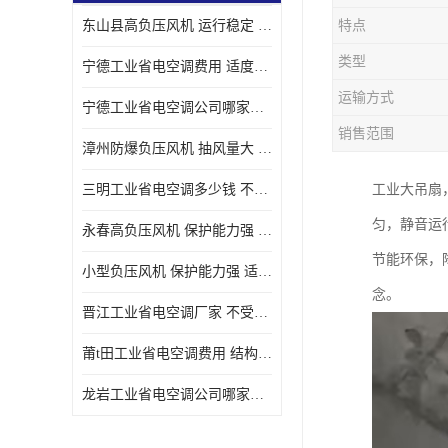
东山县高负压风机 运行稳定 耐高温 防腐蚀
特点
类型
宁德工业省电空调费用 适度较高 节省占用空间
运输方式
宁德工业省电空调公司哪家好 适度较高 结构紧凑 美观
销售范围
漳州防爆负压风机 抽风量大 通风降温效果好
三明工业省电空调多少钱 不受管长限制 保持空气湿润
工业大吊扇
匀，静音运
永春高负压风机 保护能力强 体积大 风道大
节能环保，
小型负压风机 保护能力强 适用面积广
念。
晋江工业省电空调厂家 不受管长限制 节省占用空间
莆t田工业省电空调费用 结构紧凑 美观 能耗低 噪音小
龙岩工业省电空调公司哪家好 适应性强 维护简单