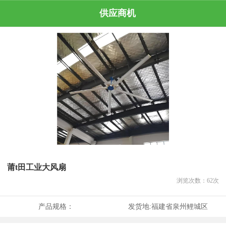
供应商机
莆t田工业大风扇
浏览次数：
62
次
产品规格：
发货地:
福建省泉州鲤城区