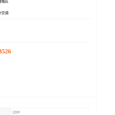
鲤城区
冷空调
3526
220V