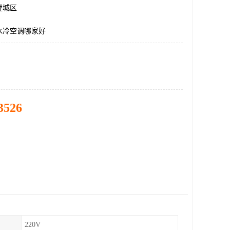
鲤城区
水冷空调哪家好
3526
220V