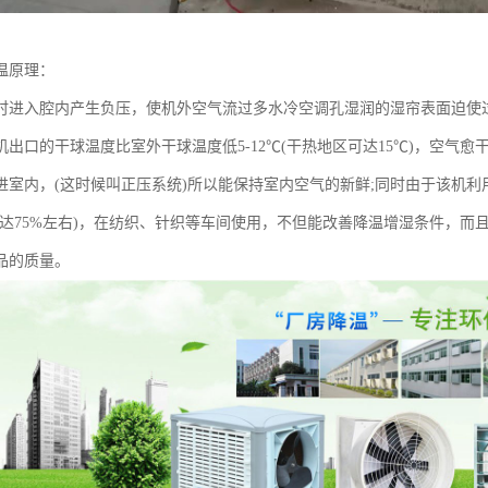
温原理：
时进入腔内产生负压，使机外空气流过多水冷空调孔湿润的湿帘表面迫使
机出口的干球温度比室外干球温度低5-12℃(干热地区可达15℃)，空气
进室内，(这时候叫正压系统)所以能保持室内空气的新鲜;同时由于该机
可达75%左右)，在纺织、针织等车间使用，不但能改善降温增湿条件，
品的质量。