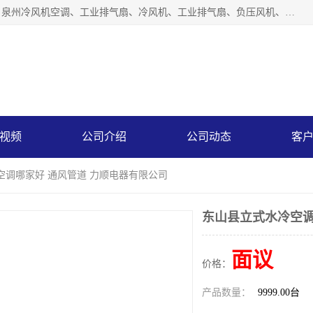
泉州力顺电器有限公司主营：泉州降温水帘、泉州负压风机、泉州冷风机空调、工业排气扇、冷风机、工业排气扇、负压风机、负压风机、水冷空调、降温水帘等产品。为用户解决了通风、降温、除味、除尘等难题，其环保、节能的理念与用户的实践检验结果相吻合，赢得了广大客户的信誉和青睐。
视频
公司介绍
公司动态
客
空调哪家好 通风管道 力顺电器有限公司
东山县立式水冷空调
面议
价格：
产品数量：
9999.00台