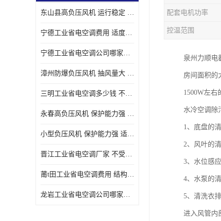
东山县高负压风机 运行稳定 耐高温 防腐蚀
配套电机功率
控温范围
宁德工业省电空调费用 适度较高 节省占用空间
宁德工业省电空调公司哪家好 适度较高 结构紧凑 美观
泉州力顺电
漳州防爆负压风机 抽风量大 通风降温效果好
房间面积的
1500W左
三明工业省电空调多少钱 不受管长限制 保持空气湿润
水冷空调除
永春高负压风机 保护能力强 体积大 风道大
1、底盘的
小型负压风机 保护能力强 适用面积广
2、风叶的
晋江工业省电空调厂家 不受管长限制 节省占用空间
3、水位感
莆t田工业省电空调费用 结构紧凑 美观 能耗低 噪音小
4、水泵的
龙岩工业省电空调公司哪家好 适应性强 维护简单
5、清洗衣
进入风管内