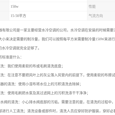
150w
性能
15-50平方
气流方向
器有限公司是一家主要经营水冷空调的公司，水冷空调在安装的时候需要
大小来决定需要的制冷量，我们可以按照每平方米需要制冷量150W来进
右的水冷空调就完全足够了。
污标准是什么：
清洗：我们使用柔软的布或毛刷清洗底盘；
清洗：在注意不要把风叶上的灰尘落入风管内的前提下，使用柔软的布擦
应器的清洗：使用小湿布将水位上的污积清洗去除掉；
清洗：使用毛刷把水泵及其过滤网上的污积洗涤干干净净；
排水阀的清洗：小心排水阀底部的污垢。需要注意的是，在清洗的过程中
部进行人工清洗；清洗设备或部件时，清洗人员应穿好防护服装，穿好必