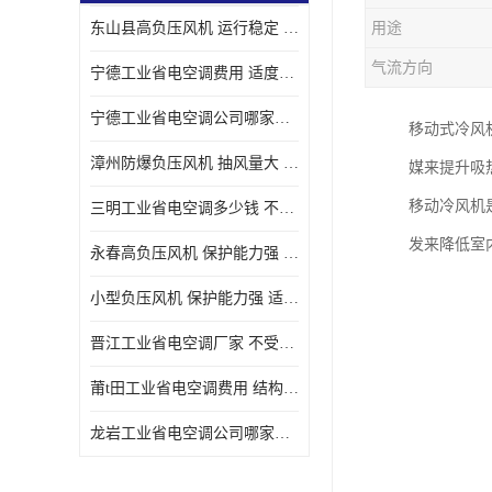
东山县高负压风机 运行稳定 耐高温 防腐蚀
用途
气流方向
宁德工业省电空调费用 适度较高 节省占用空间
宁德工业省电空调公司哪家好 适度较高 结构紧凑 美观
移动式冷风
漳州防爆负压风机 抽风量大 通风降温效果好
媒来提升吸
移动冷风机
三明工业省电空调多少钱 不受管长限制 保持空气湿润
发来降低室
永春高负压风机 保护能力强 体积大 风道大
小型负压风机 保护能力强 适用面积广
晋江工业省电空调厂家 不受管长限制 节省占用空间
莆t田工业省电空调费用 结构紧凑 美观 能耗低 噪音小
龙岩工业省电空调公司哪家好 适应性强 维护简单