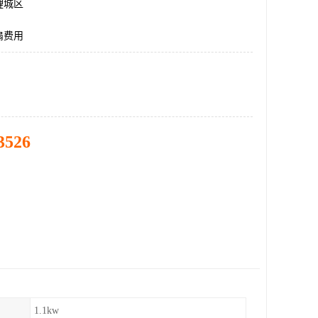
鲤城区
扇费用
3526
1.1kw