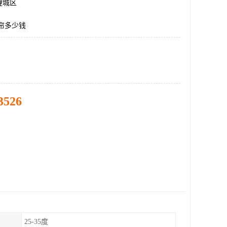
鲤城区
帘多少钱
3526
25-35度