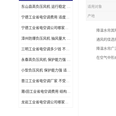
东山县高负压风机 运行稳定 耐高温 防腐蚀
适用对象
产地
宁德工业省电空调费用 适度较高 节省占用空间
宁德工业省电空调公司哪家好 适度较高 结构紧凑 美观
降温水帘其
漳州防爆负压风机 抽风量大 通风降温效果好
通风的佳选
降温水帘广
三明工业省电空调多少钱 不受管长限制 保持空气湿润
在空气中形
永春高负压风机 保护能力强 体积大 风道大
小型负压风机 保护能力强 适用面积广
晋江工业省电空调厂家 不受管长限制 节省占用空间
莆t田工业省电空调费用 结构紧凑 美观 能耗低 噪音小
龙岩工业省电空调公司哪家好 适应性强 维护简单