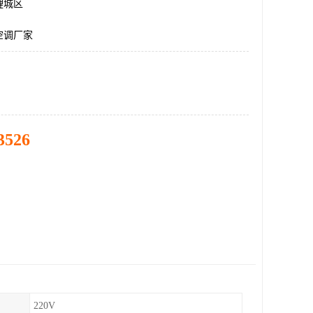
鲤城区
空调厂家
3526
220V