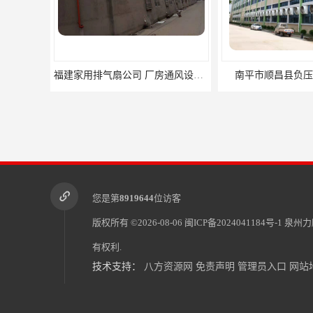
南平市顺昌县负压风机供应商
您是第
8919644
位访客
版权所有 ©2026-08-06
闽ICP备2024041184号-1
泉州力
有权利.
技术支持：
八方资源网
免责声明
管理员入口
网站
屏南县厂房降温水帘供应商 水帘墙