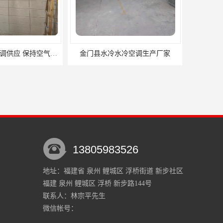
水冷空调生产厂家
三明家用排气扇供应商 力顺电器有限公司
13805983526
地址：福建省 泉州 鲤城区 浮桥街道 新步社区
福建 泉州 鲤城区 浮桥 新步路144号
压风机生产厂家
晋江市负压风机供应商
联系人：林宗平
先生
微信帐号：