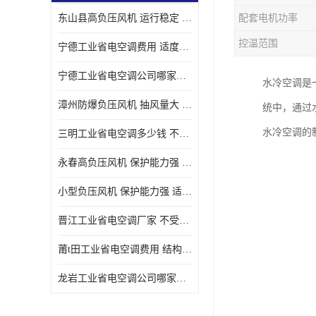
东山县高负压风机 运行稳定 耐高温 防腐蚀
配套电机功率
控温范围
宁德工业省电空调费用 适度较高 节省占用空间
宁德工业省电空调公司哪家好 适度较高 结构紧凑 美观
水冷空调是
漳州防爆负压风机 抽风量大 通风降温效果好
统中，通过
水冷空调的
三明工业省电空调多少钱 不受管长限制 保持空气湿润
永春高负压风机 保护能力强 体积大 风道大
小型负压风机 保护能力强 适用面积广
晋江工业省电空调厂家 不受管长限制 节省占用空间
莆t田工业省电空调费用 结构紧凑 美观 能耗低 噪音小
龙岩工业省电空调公司哪家好 适应性强 维护简单