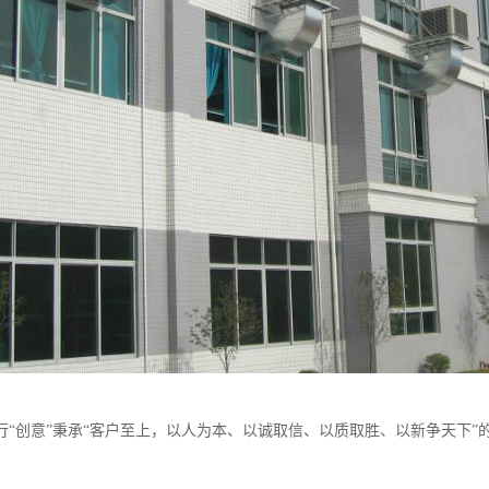
行“创意”秉承“客户至上，以人为本、以诚取信、以质取胜、以新争天下”