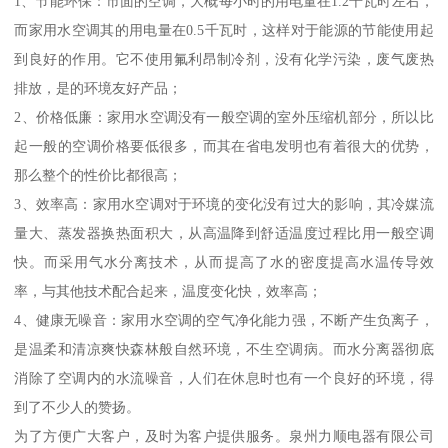
1、节能环保：市面的空调，大概每小时的用电量在1.2千瓦时左右，
而家用水空调其的用电量在0.5千瓦时，这样对于能源的节能使用起
到良好的作用。它不使用氟利昂制冷剂，没有化学污染，废气废热
排放，是的环境友好产品；
2、价格低廉：家用水空调没有一般空调的室外压缩机部分，所以比
起一般的空调价格要低很多，而其在省电发明也有着很大的优势，
那么整个的性价比都很高；
3、效率高：家用水空调对于环境的变化没有过大的影响，其冷媒流
量大、蒸发器换热面积大，从高温降到舒适温度过程比用一般空调
快。而采用气水分离技术，从而提高了水的密度提高水温传导效
率，与其他技术配合起来，温度变化快，效率高；
4、健康无噪音：家用水空调的空气净化能力强，不断产生负离子，
是温柔和清凉爽快森林般自然环境，不生空调病。而水分离器彻底
消除了空调内的水流噪音，人们在休息时也有一个良好的环境，得
到了不少人的赞扬。
为了方便广大客户，及时为客户提供服务。泉州力顺电器有限公司