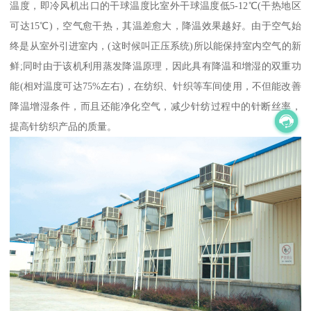
温度，即冷风机出口的干球温度比室外干球温度低5-12℃(干热地区
可达15℃)，空气愈干热，其温差愈大，降温效果越好。由于空气始
终是从室外引进室内，(这时候叫正压系统)所以能保持室内空气的新
鲜;同时由于该机利用蒸发降温原理，因此具有降温和增湿的双重功
能(相对温度可达75%左右)，在纺织、针织等车间使用，不但能改善
降温增湿条件，而且还能净化空气，减少针纺过程中的针断丝率，
提高针纺织产品的质量。