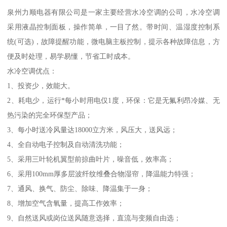
泉州力顺电器有限公司是一家主要经营水冷空调的公司，水冷空调
采用液晶控制面板，操作简单，一目了然。带时间、温湿度控制系
统(可选)，故障提醒功能，微电脑主板控制，提示各种故障信息，方
便及时处理，易学易懂，节省工时成本。
水冷空调优点：
1、投资少，效能大。
2、耗电少，运行*每小时用电仅1度，环保：它是无氟利昂冷媒、无
热污染的完全环保型产品；
3、每小时送冷风量达18000立方米，风压大，送风远；
4、全自动电子控制及自动清洗功能；
5、采用三叶轮机翼型前掠曲叶片，噪音低，效率高；
6、采用100mm厚多层波纤纹维叠合物湿帘，降温能力特强；
7、通风、换气、防尘、除味、降温集于一身；
8、增加空气含氧量，提高工作效率；
9、自然送风或岗位送风随意选择，直流与变频自由选；