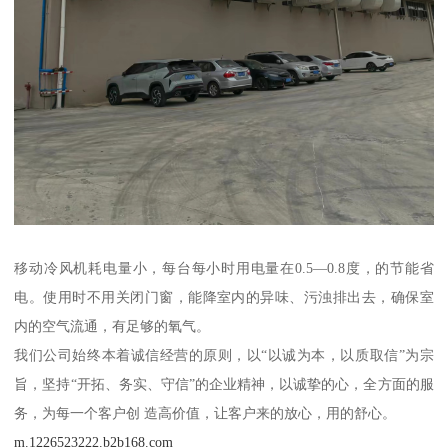
移动冷风机耗电量小，每台每小时用电量在0.5—0.8度，的节能省
电。使用时不用关闭门窗，能降室内的异味、污浊排出去，确保室
内的空气流通，有足够的氧气。
我们公司始终本着诚信经营的原则，以“以诚为本，以质取信”为宗
旨，坚持“开拓、务实、守信”的企业精神，以诚挚的心，全方面的服
务，为每一个客户创 造高价值，让客户来的放心，用的舒心。
m.1226523222.b2b168.com