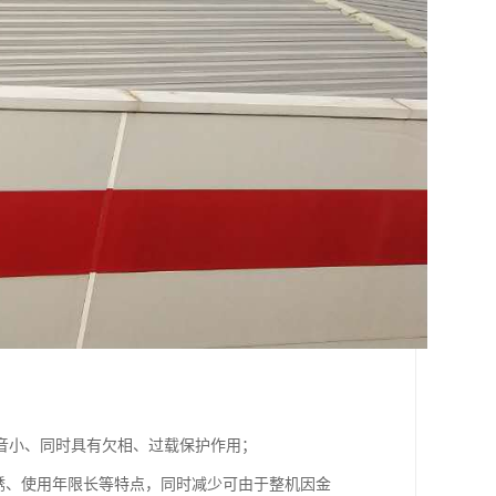
噪音小、同时具有欠相、过载保护作用；
生锈、使用年限长等特点，同时减少可由于整机因金