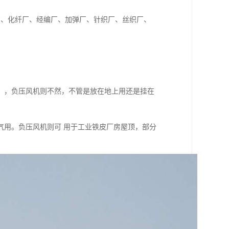
厂、化纤厂、经编厂、加弹厂、针织厂、丝织厂、
，，负压风机则不然，不管是放在地上用还是挂在
气用。负压风机则可 用于工业铁皮厂房屋顶，部分