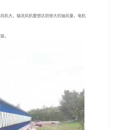
流风机大，轴流风机要想达到很大的抽风量，电机
叶窗。