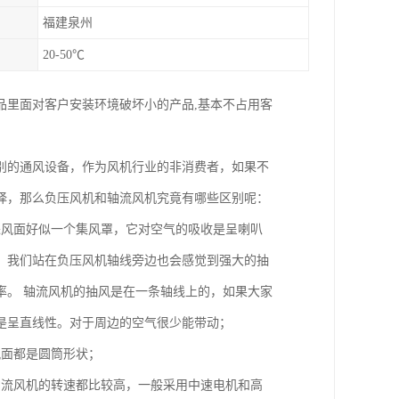
福建泉州
20-50℃
品里面对客户安装环境破坏小的产品,基本不占用客
别的通风设备，作为风机行业的非消费者，如果不
择，那么负压风机和轴流风机究竟有哪些区别呢：
进风面好似一个集风罩，它对空气的吸收是呈喇叭
，我们站在负压风机轴线旁边也会感觉到强大的抽
率。 轴流风机的抽风是在一条轴线上的，如果大家
是呈直线性。对于周边的空气很少能带动；
风面都是圆筒形状；
轴流风机的转速都比较高，一般采用中速电机和高