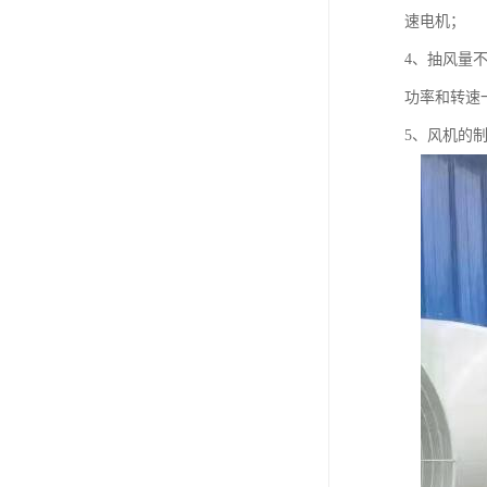
速电机；
4、抽风量
功率和转速
5、风机的