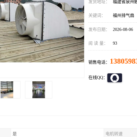
发货地址：
福建省泉州
关键词：
福州排气扇
发布日期：
2026-08-06
阅 读 量：
93
1380598
销售电话：
在线QQ：
是
电机转速