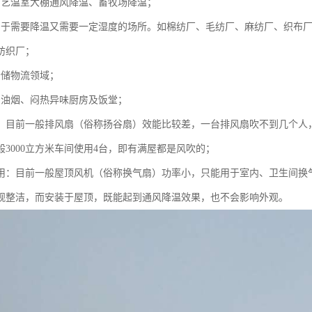
园艺温室大棚通风降温、畜牧场降温；
用于需要降温又需要一定湿度的场所。如棉纺厂、毛纺厂、麻纺厂、织布
纺织厂；
仓储物流领域；
多油烟、闷热异味厨房及饭堂；
：目前一般排风扇（俗称扬谷扇）效能比较差，一台排风扇吹不到几个人
般3000立方米车间使用4台，即有满屋都是风吹的；
用：目前一般屋顶风机（俗称换气扇）功率小，只能用于室内、卫生间换
观整洁，而安装于屋顶，既能起到通风降温效果，也不会影响外观。