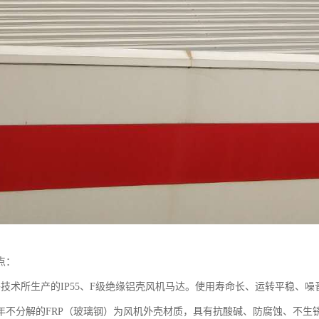
点：
外技术所生产的IP55、F级绝缘铝壳风机马达。使用寿命长、运转平稳、
00年不分解的FRP（玻璃钢）为风机外壳材质，具有抗酸碱、防腐蚀、不