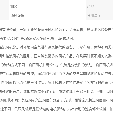
棚舍
产地
通风设备
使用温度
器有限公司是一家主要经营负压风机的公司，负压风机是通风降温设备产
需要安装风管等,通常安装在窗户,墙上,房顶均可。
轴流风机都是对环境内空气进行通风换气的设备，可是有属于两种不同类
机和轴流风机的区别，面对种类繁多的风机产品，在购买时真不知怎么选
体的流动方式不同：负压风机抽动空气，气流是分散性的流动，负压风机
仅带动风机轴线的气流，而是将环内四面八方的空气呈喇叭状的卷动空气
且排风面的气流也是呈分散状，负压风机这种特性决定了它排气的彻底与
机轴线的旁边，你根本感觉不到气流，虽然轴线上有很大的风。他的气流
外观形状不同：负压风机的进风面外观都是方形，而轴流风机进风面和排
转速不同：负压风机都是低转速的电机驱动，扇叶转动的速度都比较慢，