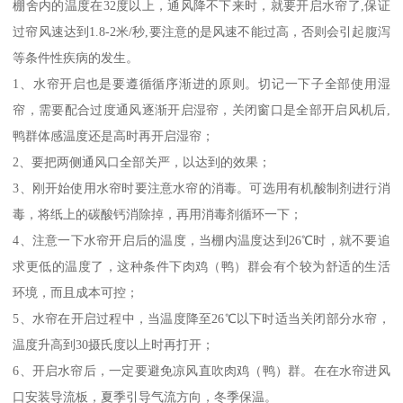
棚舍内的温度在32度以上，通风降不下来时，就要开启水帘了,保证
过帘风速达到1.8-2米/秒,要注意的是风速不能过高，否则会引起腹泻
等条件性疾病的发生。
1、水帘开启也是要遵循循序渐进的原则。切记一下子全部使用湿
帘，需要配合过度通风逐渐开启湿帘，关闭窗口是全部开启风机后,
鸭群体感温度还是高时再开启湿帘；
2、要把两侧通风口全部关严，以达到的效果；
3、刚开始使用水帘时要注意水帘的消毒。可选用有机酸制剂进行消
毒，将纸上的碳酸钙消除掉，再用消毒剂循环一下；
4、注意一下水帘开启后的温度，当棚内温度达到26℃时，就不要追
求更低的温度了，这种条件下肉鸡（鸭）群会有个较为舒适的生活
环境，而且成本可控；
5、水帘在开启过程中，当温度降至26℃以下时适当关闭部分水帘，
温度升高到30摄氏度以上时再打开；
6、开启水帘后，一定要避免凉风直吹肉鸡（鸭）群。在在水帘进风
口安装导流板，夏季引导气流方向，冬季保温。