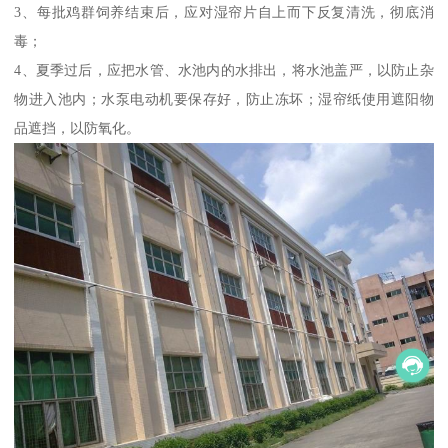
3、每批鸡群饲养结束后，应对湿帘片自上而下反复清洗，彻底消
毒；
4、夏季过后，应把水管、水池内的水排出，将水池盖严，以防止杂
物进入池内；水泵电动机要保存好，防止冻坏；湿帘纸使用遮阳物
品遮挡，以防氧化。