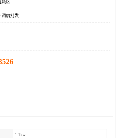
鲤城区
空调扇批发
3526
1.1kw